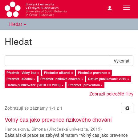
Přepn
navig
Hledat
Hledat
Vykonat
Předmět: Volný čas ×
Předmět: alkohol ×
Předmět: prevence ×
Předmět: alcohol ×
Předmět: rizikové chování ×
Datum publikování: 2019 ×
Datum publikování: [2010 TO 2019] ×
Předmět: prevention ×
Zobrazit pokročilé filtry
Zobrazují se záznamy 1-1 z 1
Volný čas jako prevence rizikového chování
Hanousková, Simona
(
Jihočeská univerzita
,
2019
)
Bakalářská práce se zabývá tématem "Volný čas jako prevence