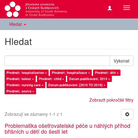
Přepn
navig
Hledat
Hledat
Vykonat
Předmět: hospitalization ×
Předmět: hospitalizace ×
Předmět: dítě ×
Předmět: bolest ×
Předmět: child ×
Datum publikování: 2014 ×
Předmět: nursing care ×
Datum publikování: [2010 TO 2019] ×
Předmět: sestra ×
Zobrazit pokročilé filtry
Zobrazují se záznamy 1-1 z 1
Problematika ošetřovatelské péče u náhlých příhod
břišních u dětí do šesti let