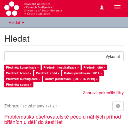
Přepn
navig
Hledat
Hledat
Vykonat
Předmět: komplikace ×
Předmět: hospitalizace ×
Předmět: dítě ×
Předmět: bolest ×
Předmět: child ×
Datum publikování: 2014 ×
Předmět: nursing care ×
Datum publikování: [2010 TO 2019] ×
Předmět: sestra ×
Zobrazit pokročilé filtry
Zobrazují se záznamy 1-1 z 1
Problematika ošetřovatelské péče u náhlých příhod
břišních u dětí do šesti let