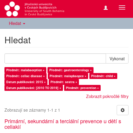
Přepn
navig
Hledat
Hledat
Vykonat
Předmět: malabsorption ×
Předmět: gastroenterology ×
Předmět: celiac disease ×
Předmět: malapbsopce ×
Předmět: child ×
Datum publikování: 2015 ×
Předmět: sestra ×
Datum publikování: [2010 TO 2019] ×
Předmět: prevention ×
Zobrazit pokročilé filtry
Zobrazují se záznamy 1-1 z 1
Primární, sekundární a terciální prevence u dětí s
celiakií