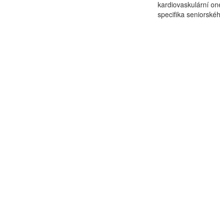
kardiovaskulární one
specifika seniorské