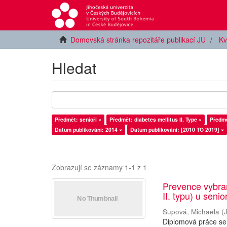
Domovská stránka repozitáře publikací JU
Kv
Hledat
Předmět: senioři ×
Předmět: diabetes mellitus II. Type ×
Předmě
Datum publikování: 2014 ×
Datum publikování: [2010 TO 2019] ×
Zobrazují se záznamy 1-1 z 1
Prevence vybran
II. typu) u senio
Supová, Michaela
(
Diplomová práce se 