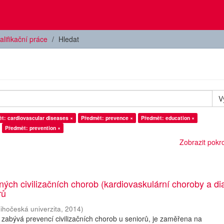
alifikační práce
Hledat
V
t: cardiovascular diseases ×
Předmět: prevence ×
Předmět: education ×
Předmět: prevention ×
Zobrazit pokroč
ých civilizačních chorob (kardiovaskulární choroby a di
rů
Jihočeská univerzita
,
2014
)
zabývá prevencí civilizačních chorob u seniorů, je zaměřena na