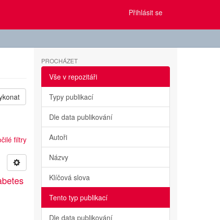
Přihlásit se
PROCHÁZET
Vše v repozitáři
ykonat
Typy publikací
Dle data publikování
Autoři
ilé filtry
Názvy
Klíčová slova
abetes
Tento typ publikací
Dle data publikování