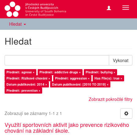
Přepn
navig
Hledat
Hledat
Vykonat
Předmět: agrese ×
Předmět: addictive drugs ×
Předmět: bullying ×
Předmět: Rizikové chování ×
Předmět: aggression ×
Has File(s): true ×
Datum publikování: 2014 ×
Datum publikování: [2010 TO 2019] ×
Předmět: prevention ×
Zobrazit pokročilé filtry
Zobrazují se záznamy 1-1 z 1
Využití sportovních aktivit jako prevence rizikového
chování na základní škole.