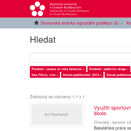
Domovská stránka repozitáře publikací JU
Kv
Hledat
Předmět: causes of risky behavior ×
Předmět: addictive drugs ×
Has File(s): true ×
Datum publikování: 2014 ×
Datum publiková
Zobrazují se záznamy 1-1 z 1
Využití sportov
škole.
Oranský, Jaromír
(
J
Bakalářská práce se