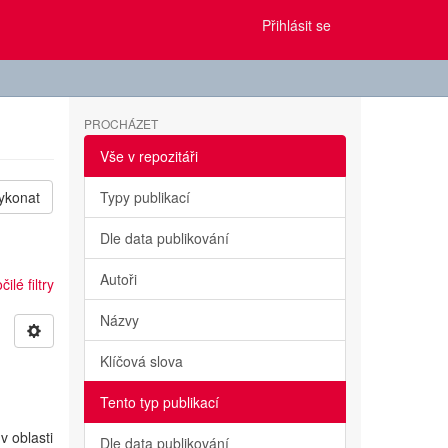
Přihlásit se
PROCHÁZET
Vše v repozitáři
ykonat
Typy publikací
Dle data publikování
Autoři
ilé filtry
Názvy
Klíčová slova
Tento typ publikací
v oblasti
Dle data publikování