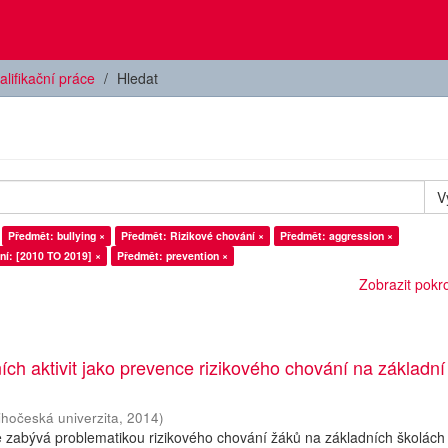
alifikační práce
Hledat
V
Předmět: bullying ×
Předmět: Rizikové chování ×
Předmět: aggression ×
ní: [2010 TO 2019] ×
Předmět: prevention ×
Zobrazit pokroč
ních aktivit jako prevence rizikového chování na základní
ihočeská univerzita
,
2014
)
 zabývá problematikou rizikového chování žáků na základních školách 