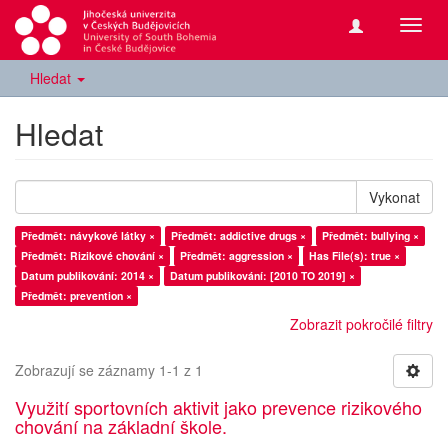
Přepn
navig
Hledat
Hledat
Vykonat
Předmět: návykové látky ×
Předmět: addictive drugs ×
Předmět: bullying ×
Předmět: Rizikové chování ×
Předmět: aggression ×
Has File(s): true ×
Datum publikování: 2014 ×
Datum publikování: [2010 TO 2019] ×
Předmět: prevention ×
Zobrazit pokročilé filtry
Zobrazují se záznamy 1-1 z 1
Využití sportovních aktivit jako prevence rizikového
chování na základní škole.