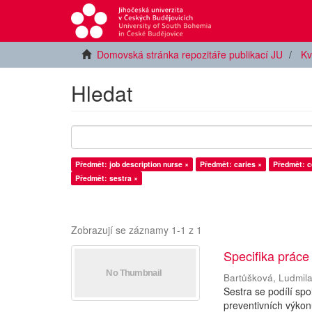
Domovská stránka repozitáře publikací JU
Kv
Hledat
Předmět: job description nurse ×
Předmět: caries ×
Předmět: c
Předmět: sestra ×
Zobrazují se záznamy 1-1 z 1
Specifika práce
Bartůšková, Ludmil
Sestra se podílí sp
preventivních výkon