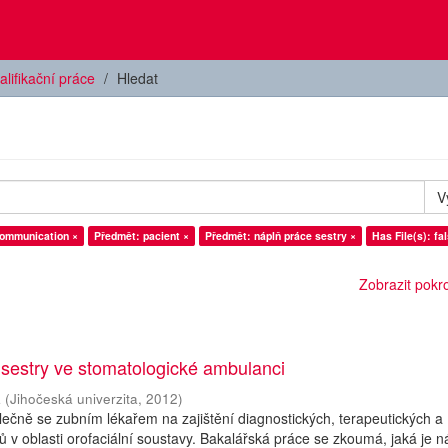
alifikační práce
Hledat
V
ommunication ×
Předmět: pacient ×
Předmět: náplň práce sestry ×
Has File(s): fa
Zobrazit pokroč
 sestry ve stomatologické ambulanci
a
(
Jihočeská univerzita
,
2012
)
olečně se zubním lékařem na zajištění diagnostických, terapeutických a
ů v oblasti orofaciální soustavy. Bakalářská práce se zkoumá, jaká je n