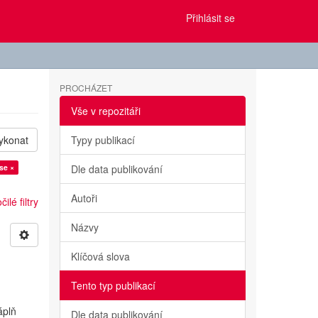
Přihlásit se
PROCHÁZET
Vše v repozitáři
ykonat
Typy publikací
lse ×
Dle data publikování
Autoři
ilé filtry
Názvy
Klíčová slova
Tento typ publikací
áplň
Dle data publikování