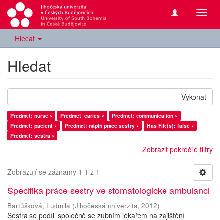
Přepn
navig
Hledat
Hledat
Vykonat
Předmět: nurse ×
Předmět: caries ×
Předmět: communication ×
Předmět: pacient ×
Předmět: náplň práce sestry ×
Has File(s): false ×
Předmět: sestra ×
Zobrazit pokročilé filtry
Zobrazují se záznamy 1-1 z 1
Specifika práce sestry ve stomatologické ambulanci
Bartůšková, Ludmila
(
Jihočeská univerzita
,
2012
)
Sestra se podílí společně se zubním lékařem na zajištění