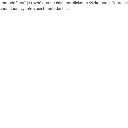
ém oddělení" je rozdělena na část teoretickou a výzkumnou. Teoretic
ění lues, vyšetřovacích metodách, ...