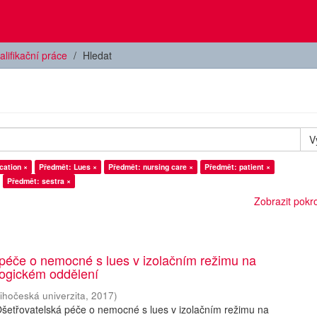
alifikační práce
Hledat
V
ation ×
Předmět: Lues ×
Předmět: nursing care ×
Předmět: patient ×
Předmět: sestra ×
Zobrazit pokroč
péče o nemocné s lues v izolačním režimu na
ogickém oddělení
ihočeská univerzita
,
2017
)
Ošetřovatelská péče o nemocné s lues v izolačním režimu na