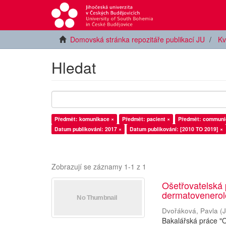
Domovská stránka repozitáře publikací JU
Kv
Hledat
Předmět: komunikace ×
Předmět: pacient ×
Předmět: communic
Datum publikování: 2017 ×
Datum publikování: [2010 TO 2019] ×
Zobrazují se záznamy 1-1 z 1
Ošetřovatelská 
dermatovenerol
Dvořáková, Pavla
(
J
Bakalářská práce "