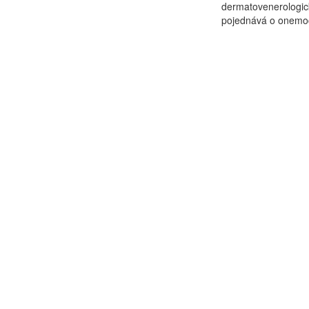
dermatovenerologick
pojednává o onemocn