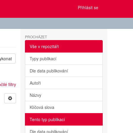
Přihlásit se
PROCHÁZET
Vše v repozitáři
ykonat
Typy publikací
Dle data publikování
Autoři
ilé filtry
Názvy
Klíčová slova
Tento typ publikací
Dle data publikování