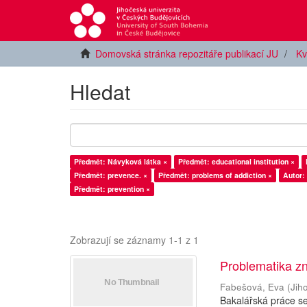
Domovská stránka repozitáře publikací JU
Kv
Hledat
Předmět: Návyková látka ×
Předmět: educational institution ×
Předmět: prevence. ×
Předmět: problems of addiction ×
Autor:
Předmět: prevention ×
Zobrazují se záznamy 1-1 z 1
Problematika z
Fabešová, Eva
(
Jih
Bakalářská práce se