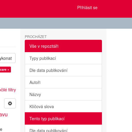
Přihlásit se
PROCHÁZET
Vše v repozitáři
ykonat
Typy publikací
 care ×
Dle data publikování
Autoři
ilé filtry
Názvy
Klíčová slova
tavu
Tento typ publikací
ve
Dle data publikování