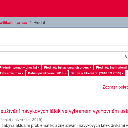
alifikační práce
Hledat
V
Předmět: poruchy chování ×
Předmět: behavioural disorders ×
Předmět: institutional
 Fabešová, Eva ×
Datum publikování: 2019 ×
Datum publikování: [2010 TO 2019] ×
Zobrazit pokroč
neužívání návykových látek ve vybraném výchovném ús
očeská univerzita
,
2019
)
 zabývá aktuální problematikou zneužívání návykových látek dívkami 