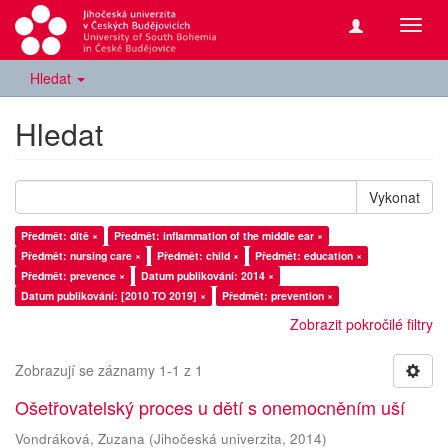
Přepn
navig
Hledat
Hledat
Vykonat
Předmět: dítě ×
Předmět: inflammation of the middle ear ×
Předmět: nursing care ×
Předmět: child ×
Předmět: education ×
Předmět: prevence ×
Datum publikování: 2014 ×
Datum publikování: [2010 TO 2019] ×
Předmět: prevention ×
Zobrazit pokročilé filtry
Zobrazují se záznamy 1-1 z 1
Ošetřovatelský proces u dětí s onemocněním uší
Vondráková, Zuzana
(
Jihočeská univerzita
,
2014
)