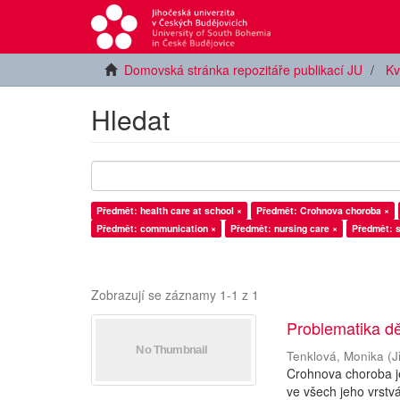
Domovská stránka repozitáře publikací JU
Kv
Hledat
Předmět: health care at school ×
Předmět: Crohnova choroba ×
Předmět: communication ×
Předmět: nursing care ×
Předmět: s
Zobrazují se záznamy 1-1 z 1
Problematika d
Tenklová, Monika
(
J
Crohnova choroba je
ve všech jeho vrstv