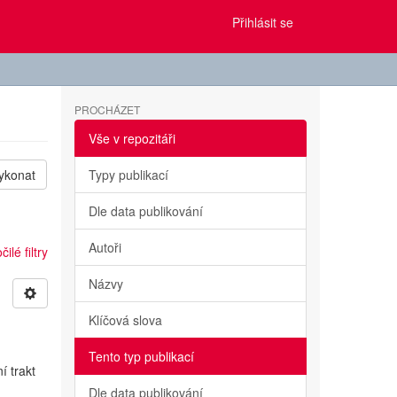
Přihlásit se
PROCHÁZET
Vše v repozitáři
ykonat
Typy publikací
Dle data publikování
Autoři
ilé filtry
Názvy
Klíčová slova
Tento typ publikací
í trakt
Dle data publikování