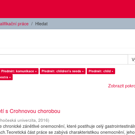
alifikační práce
Hledat
V
Předmět: komunikace ×
Předmět: children's needs ×
Předmět: child ×
estra ×
Zobrazit pokroč
ětí s Crohnovou chorobou
ihočeská univerzita
,
2016
)
 chronické zánětlivé onemocnění, které postihuje celý gastrointestináln
ách.Teoretická část práce se zabývá charakteristikou onemocnění, jeho