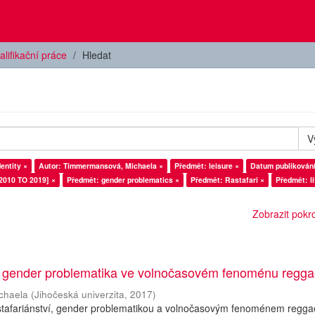
alifikační práce
Hledat
V
entity ×
Autor: Timmermansová, Michaela ×
Předmět: leisure ×
Datum publikování
2010 TO 2019] ×
Předmět: gender problematics ×
Předmět: Rastafari ×
Předmět: li
Zobrazit pokroč
í: gender problematika ve volnočasovém fenoménu regg
chaela
(
Jihočeská univerzita
,
2017
)
stafariánství, gender problematikou a volnočasovým fenoménem reggae