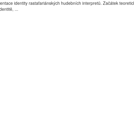
entace identity rastafariánských hudebních interpretů. Začátek teoretic
entitě, ...