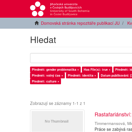
Domovská stránka repozitáře publikací JU
Kv
Hledat
Předmět: gender problematika ×
Has File(s): true ×
Předmět: id
Předmět: volný čas ×
Předmět: identita ×
Datum publikování: [
Předmět: culture ×
Zobrazují se záznamy 1-1 z 1
Rastafariánstv
Timmermansová, Mi
Práce se zabývá ra