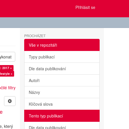
Přihlásit se
PROCHÁZET
Vše v repozitáři
ykonat
Typy publikací
: 2017 ×
Dle data publikování
festyle ×
Autoři
ilé filtry
Názvy
Klíčová slova
ae
Tento typ publikací
, který
Dle data publikování