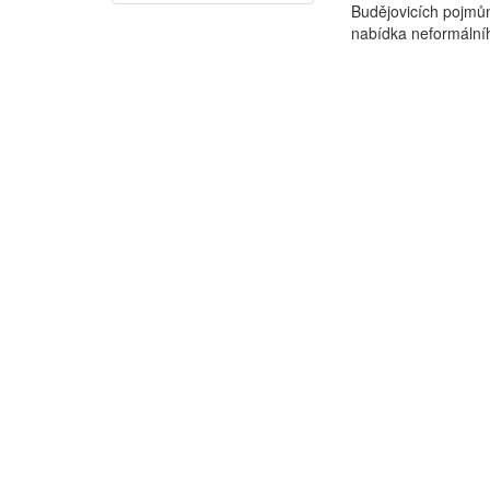
Budějovicích pojmů
nabídka neformálníh