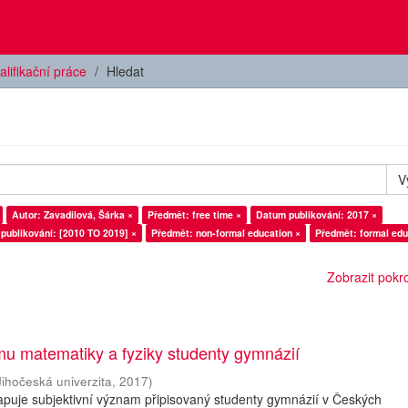
alifikační práce
Hledat
V
Autor: Zavadilová, Šárka ×
Předmět: free time ×
Datum publikování: 2017 ×
publikování: [2010 TO 2019] ×
Předmět: non-formal education ×
Předmět: formal edu
Zobrazit pokroč
u matematiky a fyziky studenty gymnázií
Jihočeská univerzita
,
2017
)
puje subjektivní význam připisovaný studenty gymnázií v Českých