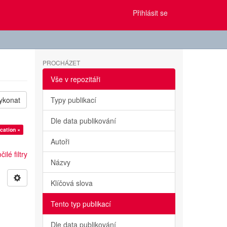
Přihlásit se
PROCHÁZET
Vše v repozitáři
ykonat
Typy publikací
Dle data publikování
cation ×
Autoři
ilé filtry
Názvy
Klíčová slova
Tento typ publikací
Dle data publikování