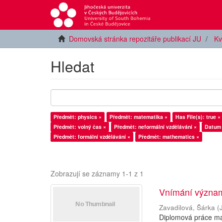
Domovská stránka repozitáře publikací JU
Kv
Hledat
Předmět: physics ×
Předmět: matematika ×
Has File(s): true ×
Předmět: volný čas ×
Předmět: neformální vzdělávání ×
Datum 
Předmět: formální vzdělávání ×
Předmět: mathematics ×
Zobrazují se záznamy 1-1 z 1
Vnímání význam
Zavadilová, Šárka
(
Diplomová práce ma