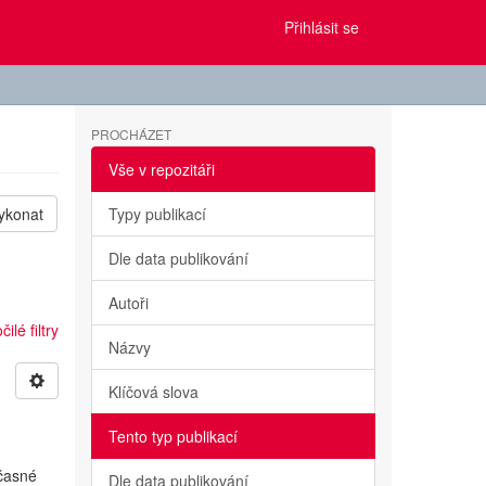
Přihlásit se
PROCHÁZET
Vše v repozitáři
ykonat
Typy publikací
Dle data publikování
Autoři
ilé filtry
Názvy
Klíčová slova
Tento typ publikací
učasné
Dle data publikování