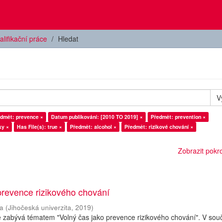
alifikační práce
Hledat
V
dmět: prevence ×
Datum publikování: [2010 TO 2019] ×
Předmět: prevention ×
ky ×
Has File(s): true ×
Předmět: alcohol ×
Předmět: rizikové chování ×
Zobrazit pokroč
prevence rizikového chování
a
(
Jihočeská univerzita
,
2019
)
e zabývá tématem "Volný čas jako prevence rizikového chování". V so