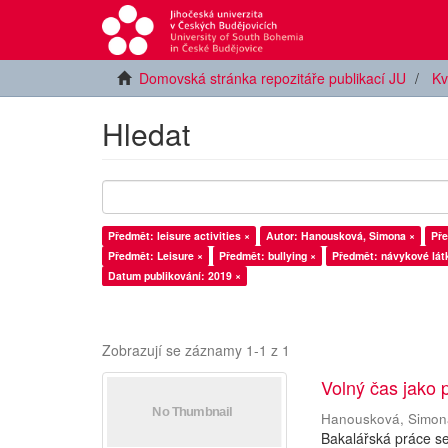
Domovská stránka repozitáře publikací JU
Kv
Hledat
Předmět: leisure activities ×
Autor: Hanousková, Simona ×
Pře
Předmět: Leisure ×
Předmět: bullying ×
Předmět: návykové lát
Datum publikování: 2019 ×
Zobrazují se záznamy 1-1 z 1
Volný čas jako 
Hanousková, Simon
Bakalářská práce s