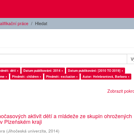
alifikační práce
Hledat
V
edmět: děti ×
Datum publikování: 2014 ×
Datum publikování: [2010 TO 2019] ×
ime ×
Předmět: children ×
Předmět: exclusion ×
Autor: Helebrantová, Barbora ×
Zobrazit pokroč
očasových aktivit dětí a mládeže ze skupin ohrožených
 v Plzeňském kraji
ora
(
Jihočeská univerzita
,
2014
)