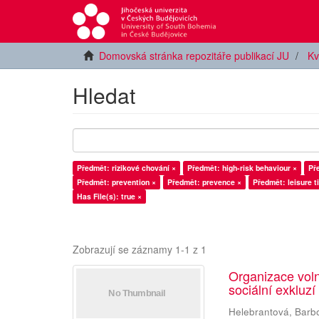
Domovská stránka repozitáře publikací JU
Kv
Hledat
Předmět: rizikové chování ×
Předmět: high-risk behaviour ×
Př
Předmět: prevention ×
Předmět: prevence ×
Předmět: leisure t
Has File(s): true ×
Zobrazují se záznamy 1-1 z 1
Organizace voln
sociální exkluzí
Helebrantová, Barb