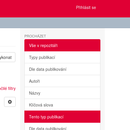
Přihlásit se
PROCHÁZET
Vše v repozitáři
ykonat
Typy publikací
Dle data publikování
Autoři
ilé filtry
Názvy
Klíčová slova
Tento typ publikací
Dle data publikování