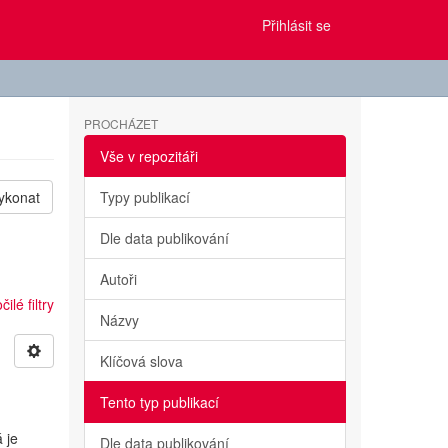
Přihlásit se
PROCHÁZET
Vše v repozitáři
ykonat
Typy publikací
Dle data publikování
Autoři
ilé filtry
Názvy
Klíčová slova
Tento typ publikací
 je
Dle data publikování