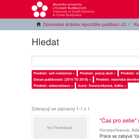
Domovská stránka repozitáře publikací JU
Kv
Hledat
Předmět: self-realization ×
Předmět: postoj okolí ×
Předmět: ma
Datum publikování: [2010 TO 2019] ×
Předmět: mateřská dovolen
Předmět: seberealizace ×
Autor: Horatschkeová, Adéla ×
Zobrazují se záznamy 1-1 z 1
"Čas pro sebe"
Horatschkeová, Adé
Práce se zabývá "č