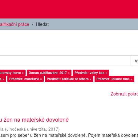
alifikační práce
Hledat
V
ternity leave ×
Datum publikování: 2017 ×
Předmět: volný čas ×
á ×
Předmět: mateřství ×
Předmět: attitude of others ×
Předmět: leisure time ×
Zobrazit pokroč
 u žen na mateřské dovolené
la
(
Jihočeská univerzita
,
2017
)
asem pro sebe" u žen na mateřské dovolené. Pojem mateřská dovolená