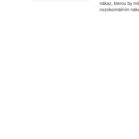
nákaz, kterou by mě
nozokomiálním náka