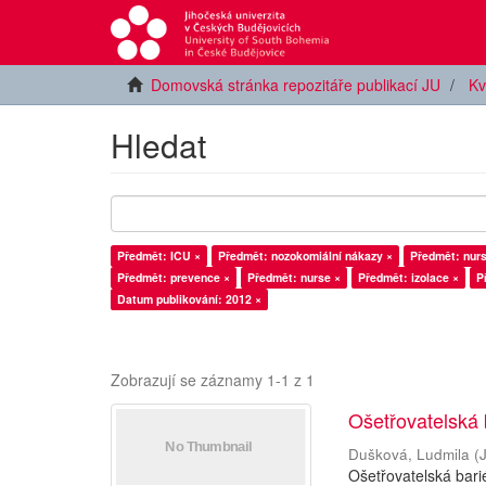
Domovská stránka repozitáře publikací JU
Kv
Hledat
Předmět: ICU ×
Předmět: nozokomiální nákazy ×
Předmět: prevence ×
Předmět: nurse ×
Předmět: izolace ×
P
Datum publikování: 2012 ×
Zobrazují se záznamy 1-1 z 1
Ošetřovatelská 
Dušková, Ludmila
(
Ošetřovatelská bari