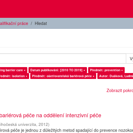
alifikační práce
Hledat
V
Předmět: nursing barrier care ×
Datum publikování: [2010 TO 2019] ×
Předmět: prevention ×
ředmět: isolation ×
Předmět: ošetřovatelská bariérová péče ×
Autor: Dušková, Ludmi
Zobrazit pokroč
bariérová péče na oddělení intenzivní péče
Jihočeská univerzita
,
2012
)
érová péče je jednou z důležitých metod spadající do prevence nozoko