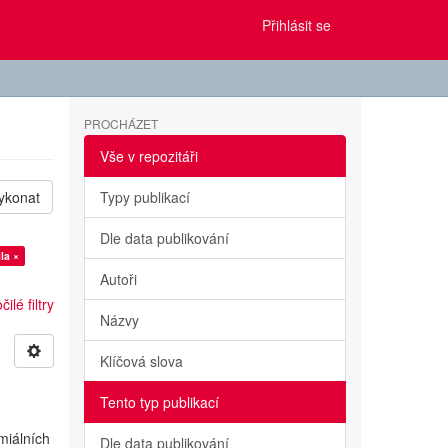
Přihlásit se
PROCHÁZET
Vše v repozitáři
ykonat
Typy publikací
Dle data publikování
la ×
Autoři
ilé filtry
Názvy
Klíčová slova
Tento typ publikací
miálních
Dle data publikování