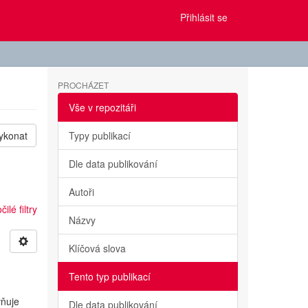
Přihlásit se
PROCHÁZET
Vše v repozitáři
ykonat
Typy publikací
Dle data publikování
Autoři
ilé filtry
Názvy
Klíčová slova
Tento typ publikací
vňuje
Dle data publikování