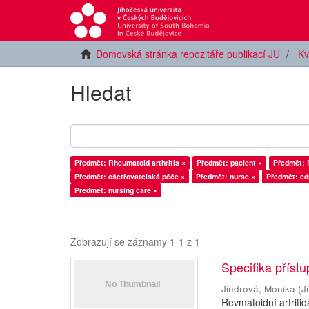
Domovská stránka repozitáře publikací JU
Kv
Hledat
Předmět: Rheumatoid arthritis ×
Předmět: pacient ×
Předmět: R
Předmět: ošetřovatelská péče ×
Předmět: nurse ×
Předmět: ed
Předmět: nursing care ×
Zobrazují se záznamy 1-1 z 1
Specifika příst
Jindrová, Monika
(
J
Revmatoidní artriti