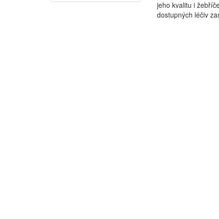
jeho kvalitu i žebř
dostupných léčiv zast