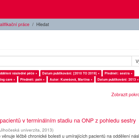
alifikační práce
Hledat
V
ddělení následné péče ×
Datum publikování: [2010 TO 2019] ×
Předmět: sestra ×
ing care ×
Předmět: pain ×
Autor: Kunešová, Martina ×
Datum publikování: 2013 ×
Zobrazit pokroč
 pacientů v terminálním stadiu na ONP z pohledu sestry
(
Jihočeská univerzita
,
2013
)
 věnuje léčbě chronické bolesti u umírajících pacientů na oddělení ná