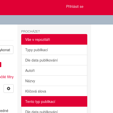
Přihlásit se
PROCHÁZET
Vše v repozitáři
ykonat
Typy publikací
Dle data publikování
Autoři
ilé filtry
Názvy
Klíčová slova
Tento typ publikací
sledné
Dle data publikování