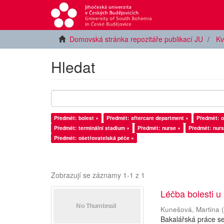
Domovská stránka repozitáře publikací JU
Kv
Hledat
Předmět: bolest ×
Předmět: aftercare department ×
Předmět: o
Předmět: terminální stadium ×
Předmět: nurse ×
Předmět: nurs
Předmět: ošetřovatelská péče ×
Zobrazují se záznamy 1-1 z 1
Léčba bolesti u
Kunešová, Martina
Bakalářská práce se