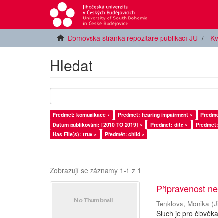
Domovská stránka repozitáře publikací JU
Kv
Hledat
Předmět: komunikace ×
Předmět: hearing impairment ×
Předmě
Datum publikování: [2010 TO 2019] ×
Předmět: dítě ×
Předmět:
Has File(s): true ×
Předmět: child ×
Zobrazují se záznamy 1-1 z 1
Připravenost ne
Tenklová, Monika
(
J
Sluch je pro člověk