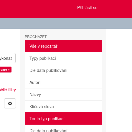
Přihlásit se
PROCHÁZET
Vše v repozitáři
ykonat
Typy publikací
 care ×
Dle data publikování
Autoři
ilé filtry
Názvy
Klíčová slova
Tento typ publikací
Dle data publikování