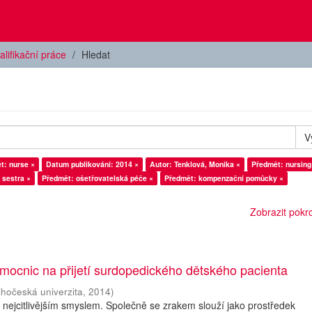
alifikační práce
Hledat
V
t: nurse ×
Datum publikování: 2014 ×
Autor: Tenklová, Monika ×
Předmět: nursing
 sestra ×
Předmět: ošetřovatelská péče ×
Předmět: kompenzační pomůcky ×
Zobrazit pokroč
mocnic na přijetí surdopedického dětského pacienta
ihočeská univerzita
,
2014
)
a nejcitlivějším smyslem. Společně se zrakem slouží jako prostředek