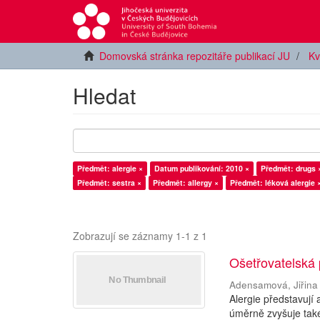
Domovská stránka repozitáře publikací JU
Kv
Hledat
Předmět: alergie ×
Datum publikování: 2010 ×
Předmět: drugs 
Předmět: sestra ×
Předmět: allergy ×
Předmět: léková alergie 
Zobrazují se záznamy 1-1 z 1
Ošetřovatelská 
Adensamová, Jiřina
Alergie představují
úměrně zvyšuje také