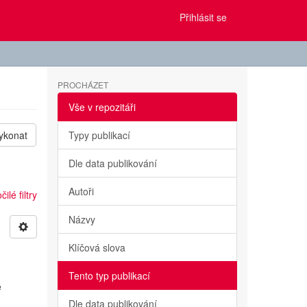
Přihlásit se
PROCHÁZET
Vše v repozitáři
ykonat
Typy publikací
Dle data publikování
Autoři
ilé filtry
Názvy
Klíčová slova
Tento typ publikací
e
Dle data publikování