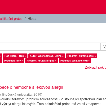
alifikační práce
Hledat
V
×
Has File(s): true ×
Autor: Adensamová, Jiřina ×
Předmět: nursing care ×
×
Předmět: léky ×
Předmět: drug allergies ×
Předmět: aplikace léků ×
Zobrazit pokroč
péče o nemocné s lékovou alergií
(
Jihočeská univerzita
,
2010
)
 aktuální zdravotní problém současnosti. Se stoupající spotřebou léků s
 výskyt alergií lékových. Tato bakalářská práce má za cíl zmapovat