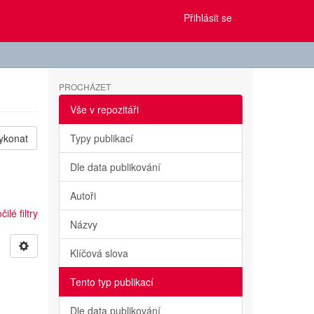
Přihlásit se
PROCHÁZET
Vše v repozitáři
ykonat
Typy publikací
Dle data publikování
Autoři
ilé filtry
Názvy
Klíčová slova
Tento typ publikací
Dle data publikování