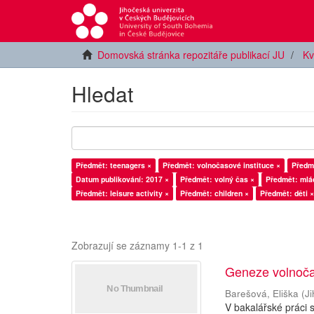
Domovská stránka repozitáře publikací JU
Kv
Hledat
Předmět: teenagers ×
Předmět: volnočasové instituce ×
Předmě
Datum publikování: 2017 ×
Předmět: volný čas ×
Předmět: mlá
Předmět: leisure activity ×
Předmět: children ×
Předmět: děti ×
Zobrazují se záznamy 1-1 z 1
Geneze volnočas
Barešová, Eliška
(
J
V bakalářské práci 