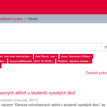
alifikační práce
Hledat
V
t: free-time institutions ×
Has File(s): true ×
Autor: Barešová, Eliška ×
dež ×
Datum publikování: [2010 TO 2019] ×
Předmět: zájmová činnost ×
Zobrazit pokroč
ových aktivit u studentů vysokých škol
ihočeská univerzita
,
2017
)
s názvem "Geneze volnočasových aktivit u studentů vysokých škol." se