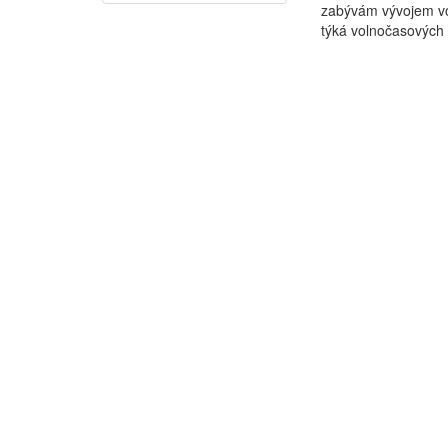
zabývám vývojem vo
týká volnočasových ak