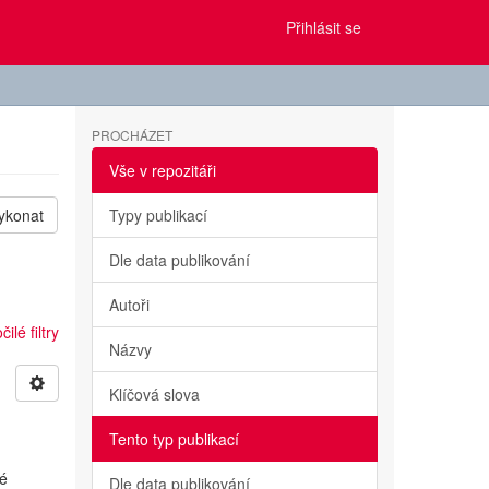
Přihlásit se
PROCHÁZET
Vše v repozitáři
ykonat
Typy publikací
Dle data publikování
Autoři
ilé filtry
Názvy
Klíčová slova
Tento typ publikací
vé
Dle data publikování