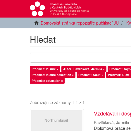
Domovská stránka repozitáře publikací JU
Kv
Hledat
Předmět: leisure ×
Autor: Pavlíčková, Jarmila ×
Předmět: zájm
Předmět: leisure education ×
Předmět: Adult ×
Předmět: DDM 
Předmět: education ×
Zobrazují se záznamy 1-1 z 1
Vzdělávání dos
Pavlíčková, Jarmila
Diplomová práce se