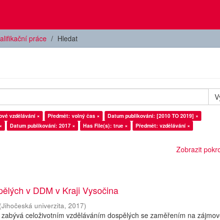
alifikační práce
Hledat
V
ové vzdělávání ×
Předmět: volný čas ×
Datum publikování: [2010 TO 2019] ×
×
Datum publikování: 2017 ×
Has File(s): true ×
Předmět: vzdělávání ×
Zobrazit pokroč
pělých v DDM v Kraji Vysočina
(
Jihočeská univerzita
,
2017
)
 zabývá celoživotním vzděláváním dospělých se zaměřením na zájmo