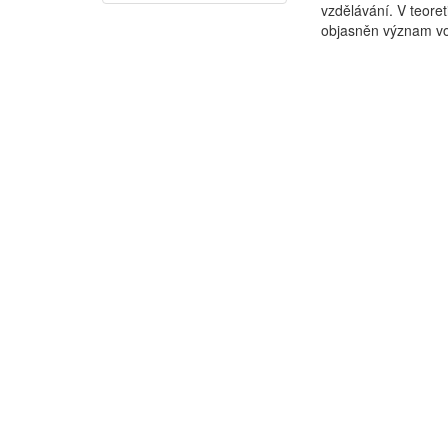
vzdělávání. V teore
objasněn význam vol