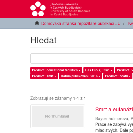
Domovská stránka repozitáře publikací JU
Kv
Hledat
Předmět: educational facilities ×
Has File(s): true ×
Předmět: 
Předmět: smrt ×
Datum publikování: 2016 ×
Předmět: death ×
Zobrazují se záznamy 1-1 z 1
Smrt a eutanázie
Bayernheimerová, P
Práce se zabývá vys
mladistvých. Dále po