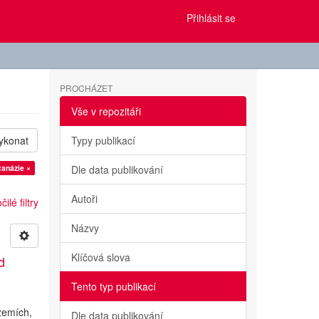
Přihlásit se
PROCHÁZET
Vše v repozitáři
ykonat
Typy publikací
tanázie ×
Dle data publikování
Autoři
ilé filtry
Názvy
Klíčová slova
d
Tento typ publikací
a
 zemích,
Dle data publikování