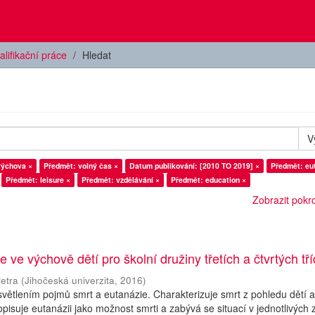
alifikační práce
Hledat
V
výchova ×
Předmět: volný čas ×
Datum publikování: [2010 TO 2019] ×
Předmět: eu
Předmět: leisure ×
Předmět: vzdělávání ×
Předmět: education ×
Zobrazit pokroč
 ve výchově dětí pro školní družiny třetích a čtvrtých tří
etra
(
Jihočeská univerzita
,
2016
)
větlením pojmů smrt a eutanázie. Charakterizuje smrt z pohledu dětí 
pisuje eutanázii jako možnost smrti a zabývá se situací v jednotlivých