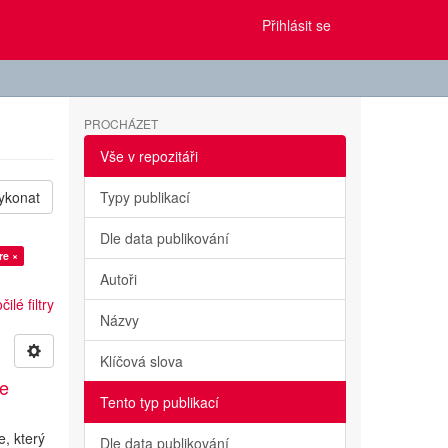
Přihlásit se
PROCHÁZET
Vše v repozitáři
ykonat
Typy publikací
Dle data publikování
re ×
Autoři
ilé filtry
Názvy
Klíčová slova
ae
Tento typ publikací
, který
Dle data publikování