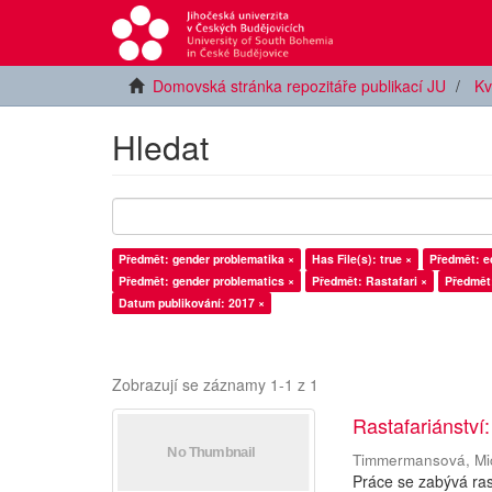
Domovská stránka repozitáře publikací JU
Kv
Hledat
Předmět: gender problematika ×
Has File(s): true ×
Předmět: e
Předmět: gender problematics ×
Předmět: Rastafari ×
Předmět:
Datum publikování: 2017 ×
Zobrazují se záznamy 1-1 z 1
Rastafariánstv
Timmermansová, Mi
Práce se zabývá ra