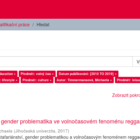
alifikační práce
Hledat
V
ducation ×
Předmět: volný čas ×
Datum publikování: [2010 TO 2019] ×
 lifestyle ×
Předmět: culture ×
Autor: Timmermansová, Michaela ×
Předmět: leisu
Zobrazit pokroč
í: gender problematika ve volnočasovém fenoménu regg
chaela
(
Jihočeská univerzita
,
2017
)
stafariánství, gender problematikou a volnočasovým fenoménem reggae