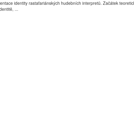
entace identity rastafariánských hudebních interpretů. Začátek teoretic
entitě, ...