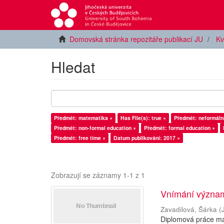
Domovská stránka repozitáře publikací JU
Kv
Hledat
Předmět: matematika ×
Has File(s): true ×
Předmět: neformální
Předmět: non-formal education ×
Předmět: formal education ×
Předmět: free time ×
Datum publikování: 2017 ×
Zobrazují se záznamy 1-1 z 1
Vnímání význam
Zavadilová, Šárka
(
Diplomová práce ma