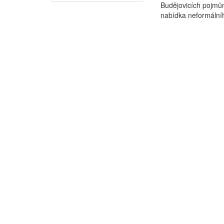
Budějovicích pojmů
nabídka neformálníh