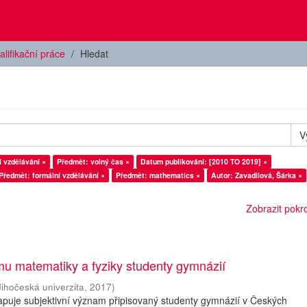
alifikační práce
Hledat
V
 vzdělávání ×
Předmět: volný čas ×
Datum publikování: [2010 TO 2019] ×
Předmět: formální vzdělávání ×
Předmět: mathematics ×
Autor: Zavadilová, Šárka ×
Zobrazit pokroč
u matematiky a fyziky studenty gymnázií
Jihočeská univerzita
,
2017
)
puje subjektivní význam připisovaný studenty gymnázií v Českých