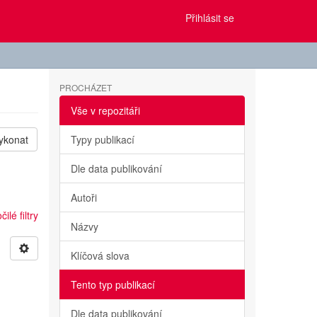
Přihlásit se
PROCHÁZET
Vše v repozitáři
ykonat
Typy publikací
Dle data publikování
Autoři
ilé filtry
Názvy
Klíčová slova
Tento typ publikací
Dle data publikování