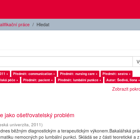
alifikační práce
Hledat
V
011 ×
Předmět: communication ×
Předmět: nursing care ×
Předmět: sestra ×
lská péče ×
Předmět: pacient ×
Předmět: lumbální punkce ×
Autor: Šedivá, Ilona ×
Zobrazit pokroč
e jako ošetřovatelský problém
eská univerzita
,
2011
)
 dnes běžným diagnostickým a terapeutickým výkonem.Bakalářská prá
atiku nemocných po lumbální punkci. Skládá se z části teoretické a z 