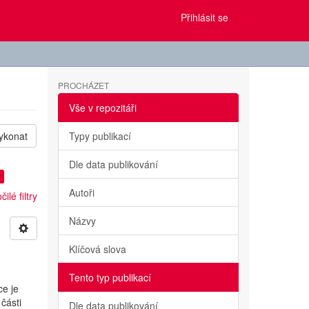
Přihlásit se
PROCHÁZET
Vše v repozitáři
ykonat
Typy publikací
Dle data publikování
Autoři
ilé filtry
Názvy
Klíčová slova
Tento typ publikací
ce je
části
Dle data publikování