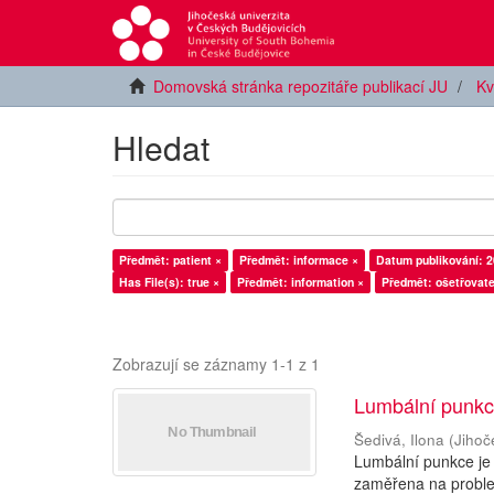
Domovská stránka repozitáře publikací JU
Kv
Hledat
Předmět: patient ×
Předmět: informace ×
Datum publikování: 2
Has File(s): true ×
Předmět: information ×
Předmět: ošetřovate
Zobrazují se záznamy 1-1 z 1
Lumbální punkc
Šedivá, Ilona
(
Jihoč
Lumbální punkce je
zaměřena na problem