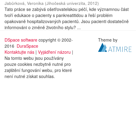
Jabůrková, Veronika
(
Jihočeská univerzita
,
2012
)
Tato práce se zabývá ošetřovatelskou péčí, kde významnou část
tvoří edukace o pacienty s pankreatitidou a řeší problém
opakovaně hospitalizovaných pacientů. Jsou pacienti dostatečně
informováni o změně životního stylu? ...
DSpace software
copyright © 2002-
Theme by
2016
DuraSpace
Kontaktujte nás
|
Vyjádření názoru
|
Na tomto webu jsou používány
pouze cookies nezbytně nutné pro
zajištění fungování webu, pro které
není nutné získat souhlas.