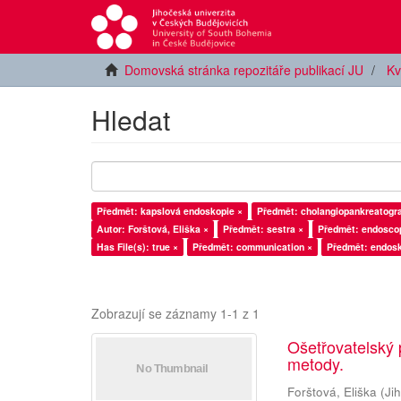
Domovská stránka repozitáře publikací JU
Kv
Hledat
Předmět: kapslová endoskopie ×
Předmět: cholangiopankreatogra
Autor: Forštová, Eliška ×
Předmět: sestra ×
Předmět: endoscop
Has File(s): true ×
Předmět: communication ×
Předmět: endosk
Zobrazují se záznamy 1-1 z 1
Ošetřovatelský 
metody.
Forštová, Eliška
(
Ji