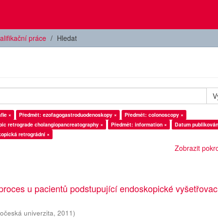
alifikační práce
Hledat
V
fie ×
Předmět: ezofagogastroduodenoskopy ×
Předmět: colonoscopy ×
ic retrograde cholangiopancreatography ×
Předmět: information ×
Datum publikován
opická retrográdní ×
Zobrazit pokroč
proces u pacientů podstupující endoskopické vyšetřovac
hočeská univerzita
,
2011
)