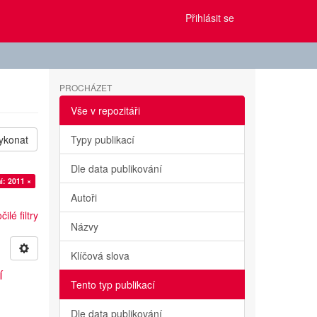
Přihlásit se
PROCHÁZET
Vše v repozitáři
ykonat
Typy publikací
Dle data publikování
í: 2011 ×
Autoři
ilé filtry
Názvy
Klíčová slova
í
Tento typ publikací
Dle data publikování