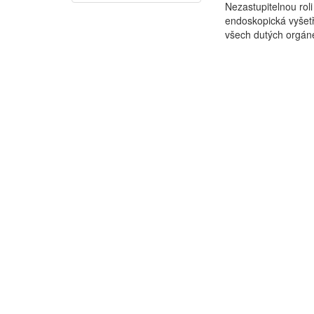
Nezastupitelnou rol
endoskopická vyšetř
všech dutých orgán