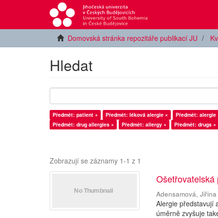
Domovská stránka repozitáře publikací JU
Kv
Hledat
Předmět: patient ×
Předmět: léková alergie ×
Předmět: alergie 
Předmět: drug allergies ×
Předmět: allergy ×
Předmět: drugs ×
Zobrazují se záznamy 1-1 z 1
Ošetřovatelská 
Adensamová, Jiřina
Alergie představují
úměrně zvyšuje také