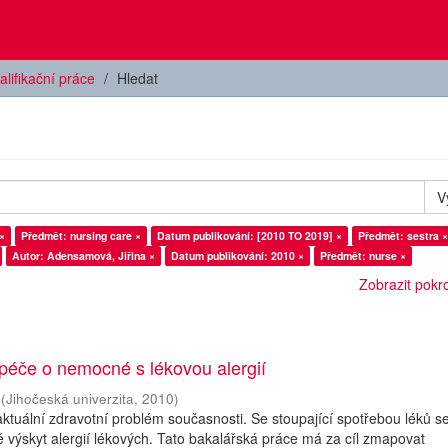
alifikační práce
Hledat
V
×
Předmět: nursing care ×
Datum publikování: [2010 TO 2019] ×
Předmět: sestra ×
Autor: Adensamová, Jiřina ×
Datum publikování: 2010 ×
Předmět: nurse ×
Zobrazit pokroč
péče o nemocné s lékovou alergií
(
Jihočeská univerzita
,
2010
)
 aktuální zdravotní problém současnosti. Se stoupající spotřebou léků s
 výskyt alergií lékových. Tato bakalářská práce má za cíl zmapovat