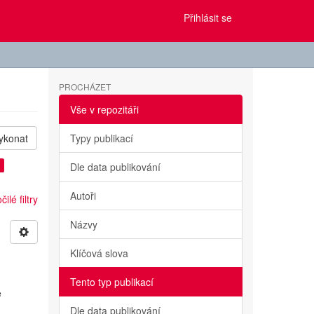
Přihlásit se
PROCHÁZET
Vše v repozitáři
ykonat
Typy publikací
Dle data publikování
Autoři
ilé filtry
Názvy
Klíčová slova
Tento typ publikací
e
Dle data publikování