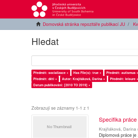
Domovská stránka repozitáře publikací JU
Kv
Hledat
Předmět: socializace ×
Has File(s): true ×
Předmět: autismus 
Předmět: děti ×
Autor: Krajňáková, Darina ×
Předmět: leisure 
Datum publikování: [2010 TO 2019] ×
Zobrazují se záznamy 1-1 z 1
Specifika práce
Krajňáková, Darina
Diplomová práce je