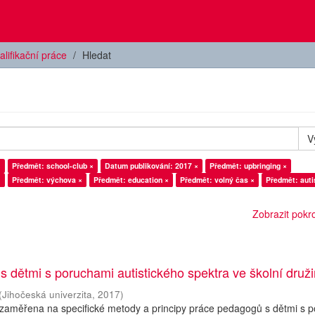
alifikační práce
Hledat
V
×
Předmět: school-club ×
Datum publikování: 2017 ×
Předmět: upbringing ×
×
Předmět: výchova ×
Předmět: education ×
Předmět: volný čas ×
Předmět: aut
Zobrazit pokroč
 s dětmi s poruchami autistického spektra ve školní druž
(
Jihočeská univerzita
,
2017
)
 zaměřena na specifické metody a principy práce pedagogů s dětmi s 