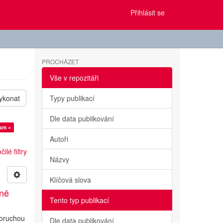
Přihlásit se
PROCHÁZET
Vše v repozitáři
ykonat
Typy publikací
Dle data publikování
ism ×
Autoři
ilé filtry
Názvy
Klíčová slova
ině
Tento typ publikací
poruchou
Dle data publikování