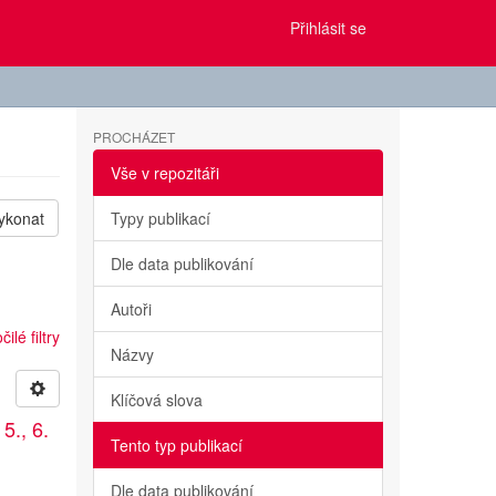
Přihlásit se
PROCHÁZET
Vše v repozitáři
ykonat
Typy publikací
Dle data publikování
Autoři
ilé filtry
Názvy
Klíčová slova
5., 6.
Tento typ publikací
Dle data publikování