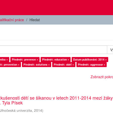
alifikační práce
Hledat
V
nika ×
Předmět: prevence ×
Předmět: education ×
Datum publikování: 2014 ×
t: prevention ×
Předmět: solutions ×
Předmět: oběť ×
Předmět: aggressor ×
Zobrazit pokroč
zkušenosti dětí se šikanou v letech 2011-2014 mezi žáky 
K. Tyla Písek
Jihočeská univerzita
,
2014
)