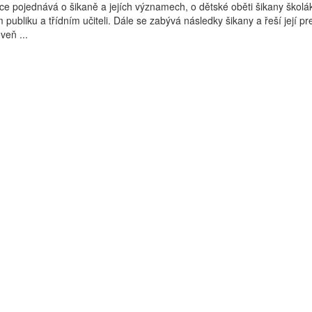
ce pojednává o šikaně a jejích významech, o dětské oběti šikany školák
m publiku a třídním učiteli. Dále se zabývá následky šikany a řeší její pr
veň ...