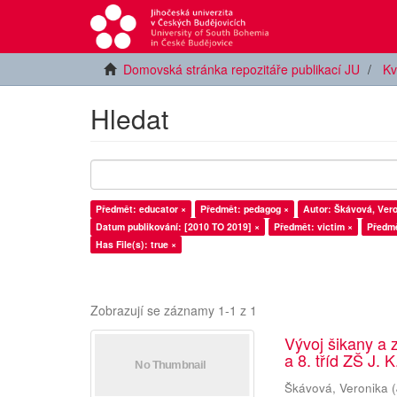
Domovská stránka repozitáře publikací JU
Kv
Hledat
Předmět: educator ×
Předmět: pedagog ×
Autor: Škávová, Vero
Datum publikování: [2010 TO 2019] ×
Předmět: victim ×
Předmě
Has File(s): true ×
Zobrazují se záznamy 1-1 z 1
Vývoj šikany a 
a 8. tříd ZŠ J. 
Škávová, Veronika
(