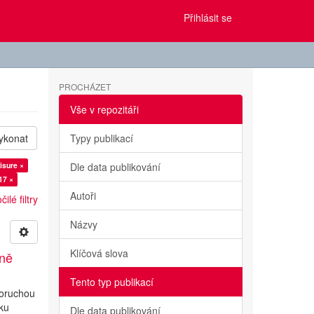
Přihlásit se
PROCHÁZET
Vše v repozitáři
ykonat
Typy publikací
isure ×
Dle data publikování
17 ×
Autoři
ilé filtry
Názvy
Klíčová slova
ině
Tento typ publikací
poruchou
iku
Dle data publikování