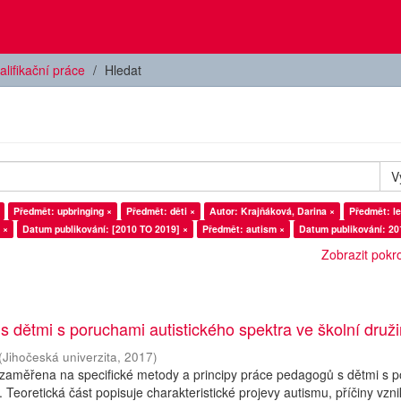
alifikační práce
Hledat
V
Předmět: upbringing ×
Předmět: děti ×
Autor: Krajňáková, Darina ×
Předmět: le
 ×
Datum publikování: [2010 TO 2019] ×
Předmět: autism ×
Datum publikování: 20
Zobrazit pokroč
 s dětmi s poruchami autistického spektra ve školní druž
(
Jihočeská univerzita
,
2017
)
 zaměřena na specifické metody a principy práce pedagogů s dětmi s 
. Teoretická část popisuje charakteristické projevy autismu, příčiny vzn