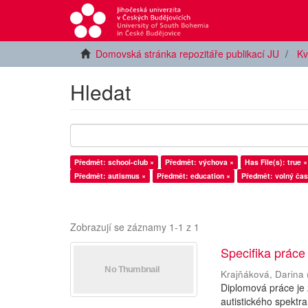
Domovská stránka repozitáře publikací JU
Kv
Hledat
Předmět: school-club ×
Předmět: výchova ×
Has File(s): true ×
Předmět: autismus ×
Předmět: education ×
Předmět: volný čas
Zobrazují se záznamy 1-1 z 1
Specifika práce
Krajňáková, Darina
Diplomová práce je
autistického spektra