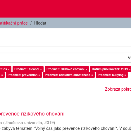
alifikační práce
Hledat
V
ities ×
Předmět: alcohol ×
Předmět: rizikové chování ×
Datum publikování: 2019 ×
 ×
Předmět: prevention ×
Předmět: addictive substances ×
Předmět: bullying ×
Zobrazit pokroč
prevence rizikového chování
a
(
Jihočeská univerzita
,
2019
)
e zabývá tématem "Volný čas jako prevence rizikového chování". V so