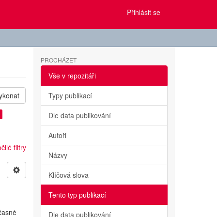
Přihlásit se
PROCHÁZET
Vše v repozitáři
ykonat
Typy publikací
Dle data publikování
Autoři
ilé filtry
Názvy
Klíčová slova
Tento typ publikací
učasné
Dle data publikování