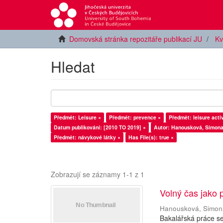
Domovská stránka repozitáře publikací JU
Kv
Hledat
Předmět: Leisure ×
Předmět: prevence ×
Předmět: leisure activ
Datum publikování: [2010 TO 2019] ×
Autor: Hanousková, Simona
Předmět: návykové látky ×
Has File(s): true ×
Zobrazují se záznamy 1-1 z 1
Volný čas jako 
Hanousková, Simon
Bakalářská práce s