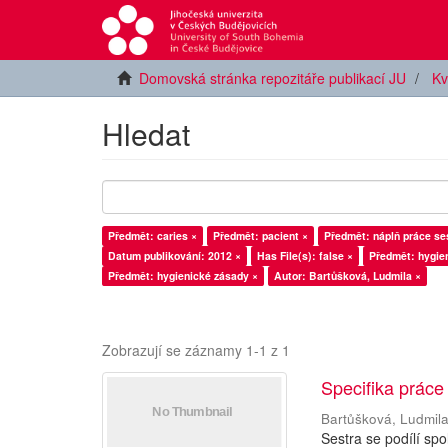
Domovská stránka repozitáře publikací JU
Kv
Hledat
Předmět: caries ×
Předmět: pacient ×
Předmět: náplň práce se
Datum publikování: 2012 ×
Has File(s): false ×
Předmět: hygie
Předmět: hygienické zásady ×
Autor: Bartůšková, Ludmila ×
Zobrazují se záznamy 1-1 z 1
Specifika práce
Bartůšková, Ludmil
Sestra se podílí sp