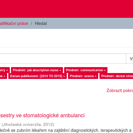
alifikační práce
Hledat
V
stry ×
Předmět: job description nurse ×
Předmět: communication ×
ne ×
Datum publikování: [2010 TO 2019] ×
Předmět: sestra ×
Předmět: dental clini
Zobrazit pokroč
 sestry ve stomatologické ambulanci
a
(
Jihočeská univerzita
,
2012
)
olečně se zubním lékařem na zajištění diagnostických, terapeutických a