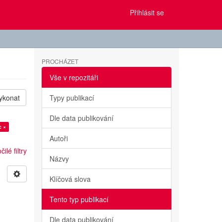
Přihlásit se
PROCHÁZET
Vše v repozitáři
ykonat
Typy publikací
Dle data publikování
c ×
Autoři
ilé filtry
Názvy
Klíčová slova
Tento typ publikací
Dle data publikování