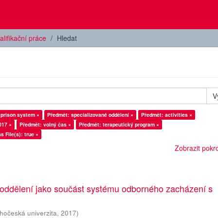
alifikační práce
Hledat
V
 prison system ×
Předmět: specializované oddělení ×
Předmět: activities ×
017 ×
Předmět: volný čas ×
Předmět: terapeutický program ×
s File(s): true ×
Zobrazit pokroč
 oddělení jako součást systému odborného zacházení s
ihočeská univerzita
,
2017
)