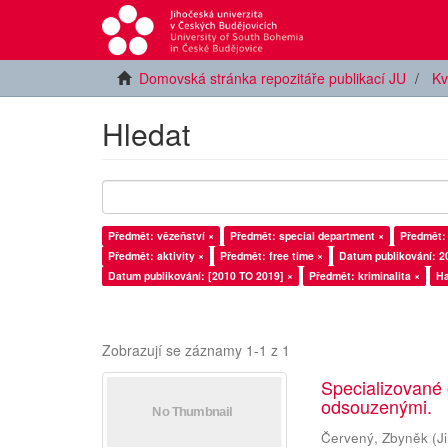
Domovská stránka repozitáře publikací JU
Kv
Hledat
Předmět: vězeňství ×
Předmět: special department ×
Předmět:
Předmět: aktivity ×
Předmět: free time ×
Datum publikování: 2
Datum publikování: [2010 TO 2019] ×
Předmět: kriminalita ×
Ha
Zobrazují se záznamy 1-1 z 1
Specializované
odsouzenými.
Červený, Zbyněk
(
J