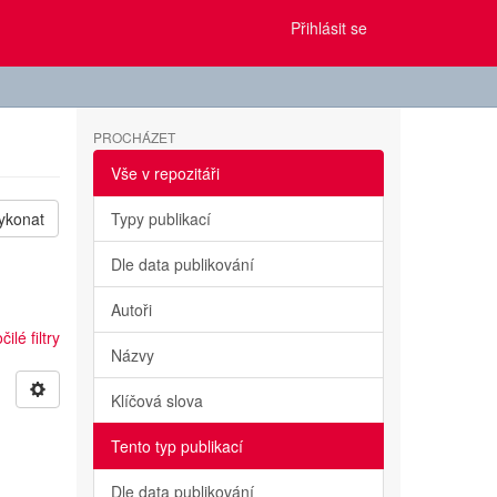
Přihlásit se
PROCHÁZET
Vše v repozitáři
ykonat
Typy publikací
Dle data publikování
Autoři
ilé filtry
Názvy
Klíčová slova
Tento typ publikací
Dle data publikování