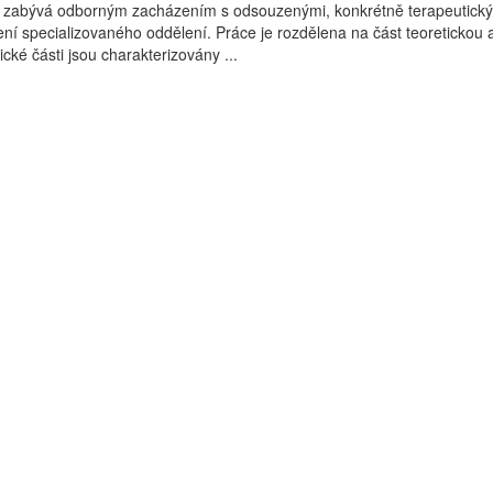
 zabývá odborným zacházením s odsouzenými, konkrétně terapeutick
 specializovaného oddělení. Práce je rozdělena na část teoretickou 
ické části jsou charakterizovány ...