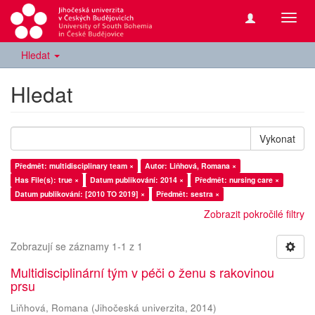
Přepn
navig
Hledat
Hledat
Vykonat
Předmět: multidisciplinary team ×
Autor: Liňhová, Romana ×
Has File(s): true ×
Datum publikování: 2014 ×
Předmět: nursing care ×
Datum publikování: [2010 TO 2019] ×
Předmět: sestra ×
Zobrazit pokročilé filtry
Zobrazují se záznamy 1-1 z 1
Multidisciplinární tým v péči o ženu s rakovinou
prsu
Liňhová, Romana
(
Jihočeská univerzita
,
2014
)