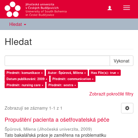
Přepn
navig
Hledat
Hledat
Vykonat
Předmět: komunikace ×
Autor: Špůrová, Milena ×
Has File(s): true ×
Datum publikování: 2009 ×
Předmět: communication ×
Předmět: nursing care ×
Předmět: sestra ×
Zobrazit pokročilé filtry
Zobrazují se záznamy 1-1 z 1
Propuštění pacienta a ošetřovatelská péče
Špůrová, Milena
(
Jihočeská univerzita
,
2009
)
Tato bakalářská práce je zaměřena na problematiku