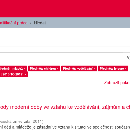
alifikační práce
Hledat
V
ředmět: mládež ×
Předmět: children ×
Předmět: vzdělávání ×
Předmět: leisure ×
: [2010 TO 2019] ×
Zobrazit pokroč
ody moderní doby ve vztahu ke vzdělávání, zájmům a c
očeská univerzita
,
2011
)
í dětí a mládeže je zásadní ve vztahu k situaci ve společnosti současn