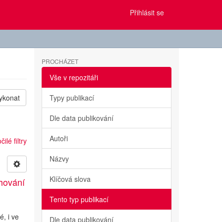
Přihlásit se
PROCHÁZET
Vše v repozitáři
ykonat
Typy publikací
Dle data publikování
Autoři
ilé filtry
Názvy
Klíčová slova
hování
Tento typ publikací
é, i ve
Dle data publikování