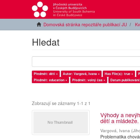
Domovská stránka repozitáře publikací JU
Kv
Hledat
Předmět: děti ×
Autor: Vargová, Ivana ×
Has File(s): true ×
P
Předmět: education ×
Předmět: volný čas ×
Datum publikování
Zobrazují se záznamy 1-1 z 1
Výhody a nevýh
dětí a mládeže.
Vargová, Ivana
(
Jih
Problematika chován