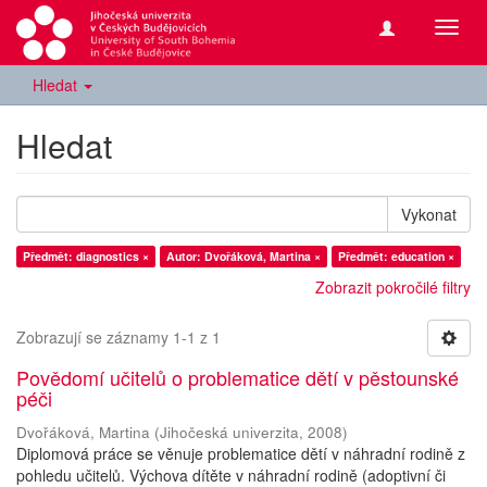
Přepn
navig
Hledat
Hledat
Vykonat
Předmět: diagnostics ×
Autor: Dvořáková, Martina ×
Předmět: education ×
Zobrazit pokročilé filtry
Zobrazují se záznamy 1-1 z 1
Povědomí učitelů o problematice dětí v pěstounské
péči
Dvořáková, Martina
(
Jihočeská univerzita
,
2008
)
Diplomová práce se věnuje problematice dětí v náhradní rodině z
pohledu učitelů. Výchova dítěte v náhradní rodině (adoptivní či