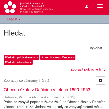
Přepn
navig
Hledat
Hledat
Vykonat
Předmět: political events ×
Autor: Habrová, Vendula ×
Předmět: education ×
Zobrazit pokročilé filtry
Zobrazují se záznamy 1-2 z 2
Obecná škola v Dačicích v letech 1890-1953
Habrová, Vendula
(
Jihočeská univerzita
,
2015
)
Práce se zabývá popisem života žáků na Obecné škole v Dačicích
v letech 1890-1953. Jednotlivé kapitoly se zabývají historií města