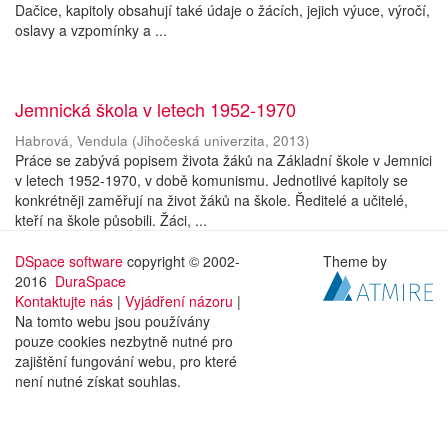
Dačice, kapitoly obsahují také údaje o žácích, jejich výuce, výročí,
oslavy a vzpomínky a ...
Jemnická škola v letech 1952-1970
Habrová, Vendula
(
Jihočeská univerzita
,
2013
)
Práce se zabývá popisem života žáků na Základní škole v Jemnici
v letech 1952-1970, v době komunismu. Jednotlivé kapitoly se
konkrétněji zaměřují na život žáků na škole. Ředitelé a učitelé,
kteří na škole působili. Žáci, ...
DSpace software
copyright © 2002-
Theme by
2016
DuraSpace
Kontaktujte nás
|
Vyjádření názoru
|
Na tomto webu jsou používány
pouze cookies nezbytně nutné pro
zajištění fungování webu, pro které
není nutné získat souhlas.