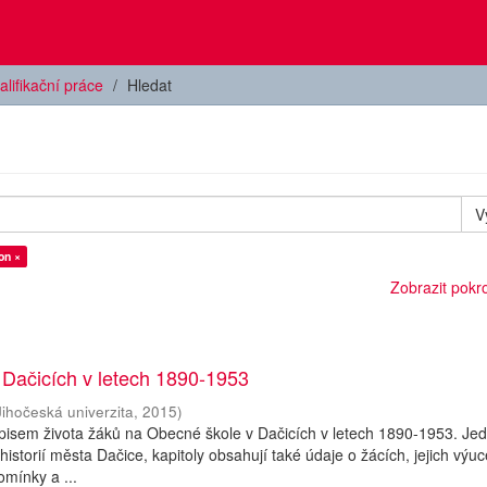
alifikační práce
Hledat
V
on ×
Zobrazit pokroč
 Dačicích v letech 1890-1953
Jihočeská univerzita
,
2015
)
isem života žáků na Obecné škole v Dačicích v letech 1890-1953. Jed
 historií města Dačice, kapitoly obsahují také údaje o žácích, jejich výuc
omínky a ...