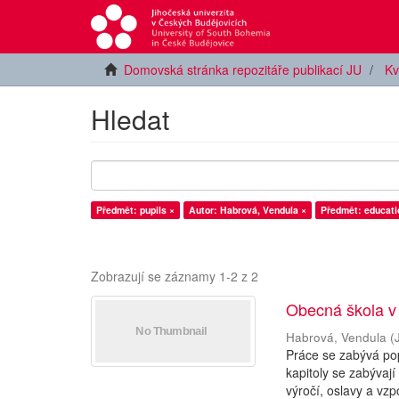
Domovská stránka repozitáře publikací JU
Kv
Hledat
Předmět: pupils ×
Autor: Habrová, Vendula ×
Předmět: educati
Zobrazují se záznamy 1-2 z 2
Obecná škola v
Habrová, Vendula
(
Práce se zabývá pop
kapitoly se zabývají
výročí, oslavy a vzp