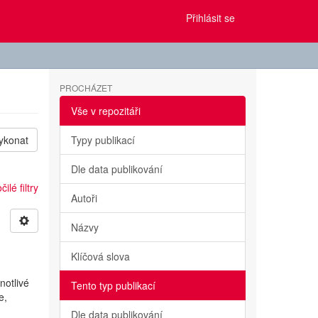
Přihlásit se
PROCHÁZET
Vše v repozitáři
ykonat
Typy publikací
Dle data publikování
ilé filtry
Autoři
Názvy
Klíčová slova
notlivé
Tento typ publikací
e,
Dle data publikování