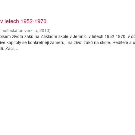
 v letech 1952-1970
Jihočeská univerzita
,
2013
)
isem života žáků na Základní škole v Jemnici v letech 1952-1970, v d
é kapitoly se konkrétněji zaměřují na život žáků na škole. Ředitelé a u
i. Žáci, ...