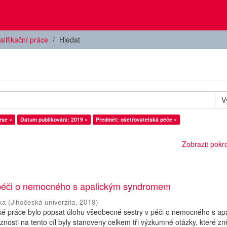
alifikační práce
Hledat
V
rse ×
Datum publikování: 2019 ×
Předmět: ošetřovatelská péče ×
Zobrazit pokroč
 péči o nemocného s apalickým syndromem
ka
(
Jihočeská univerzita
,
2019
)
ké práce bylo popsat úlohu všeobecné sestry v péči o nemocného s ap
osti na tento cíl byly stanoveny celkem tři výzkumné otázky, které zně