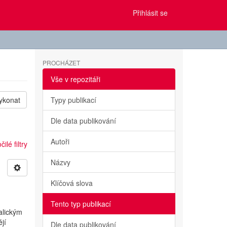
Přihlásit se
PROCHÁZET
Vše v repozitáři
ykonat
Typy publikací
Dle data publikování
Autoři
ilé filtry
Názvy
Klíčová slova
Tento typ publikací
alickým
jí
Dle data publikování