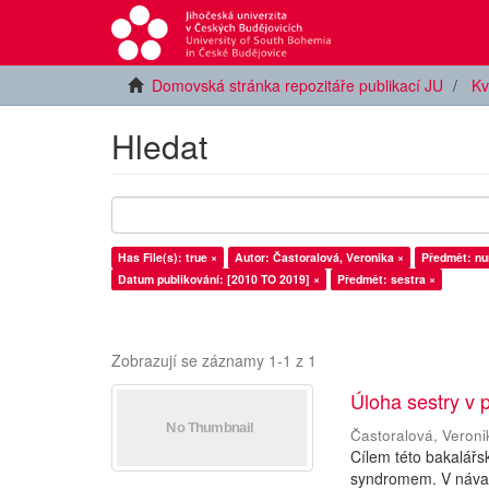
Domovská stránka repozitáře publikací JU
Kv
Hledat
Has File(s): true ×
Autor: Častoralová, Veronika ×
Předmět: nu
Datum publikování: [2010 TO 2019] ×
Předmět: sestra ×
Zobrazují se záznamy 1-1 z 1
Úloha sestry v
Častoralová, Veroni
Cílem této bakalářs
syndromem. V návazn