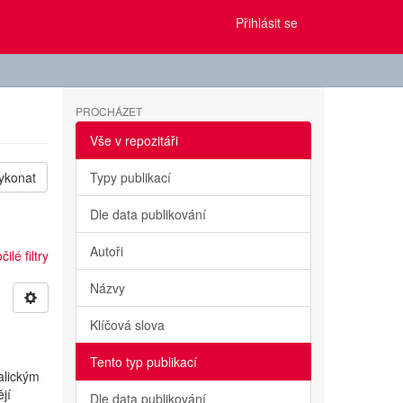
Přihlásit se
PROCHÁZET
Vše v repozitáři
ykonat
Typy publikací
Dle data publikování
Autoři
ilé filtry
Názvy
Klíčová slova
Tento typ publikací
alickým
jí
Dle data publikování