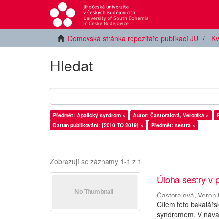
Domovská stránka repozitáře publikací JU
Kv
Hledat
Předmět: Apalický syndrom ×
Autor: Častoralová, Veronika ×
Datum publikování: [2010 TO 2019] ×
Předmět: sestra ×
Zobrazují se záznamy 1-1 z 1
Úloha sestry v
Častoralová, Veroni
Cílem této bakalářs
syndromem. V návazn