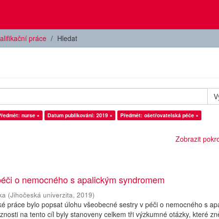
alifikační práce
Hledat
V
Předmět: nurse ×
Datum publikování: 2019 ×
Předmět: ošetřovatelská péče ×
Zobrazit pokroč
 péči o nemocného s apalickým syndromem
ka
(
Jihočeská univerzita
,
2019
)
ké práce bylo popsat úlohu všeobecné sestry v péči o nemocného s ap
osti na tento cíl byly stanoveny celkem tři výzkumné otázky, které zně