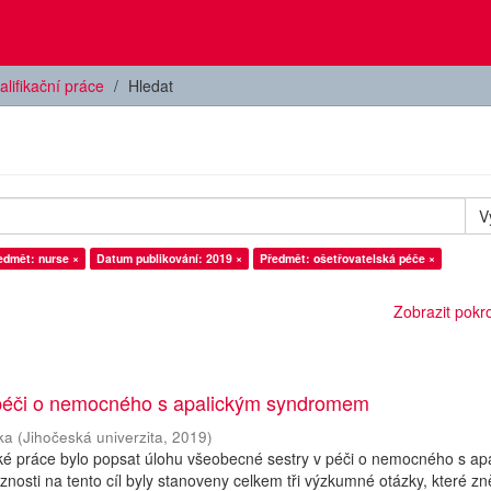
alifikační práce
Hledat
V
edmět: nurse ×
Datum publikování: 2019 ×
Předmět: ošetřovatelská péče ×
Zobrazit pokroč
 péči o nemocného s apalickým syndromem
ka
(
Jihočeská univerzita
,
2019
)
ké práce bylo popsat úlohu všeobecné sestry v péči o nemocného s ap
osti na tento cíl byly stanoveny celkem tři výzkumné otázky, které zně