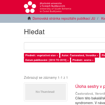
Domovská stránka repozitáře publikací JU
Kv
Hledat
Předmět: vegetativní stav ×
Autor: Častoralová, Veronika ×
Př
Datum publikování: [2010 TO 2019] ×
Předmět: sestra ×
Zobrazují se záznamy 1-1 z 1
Úloha sestry v
Častoralová, Veroni
Cílem této bakalářs
syndromem. V návazn