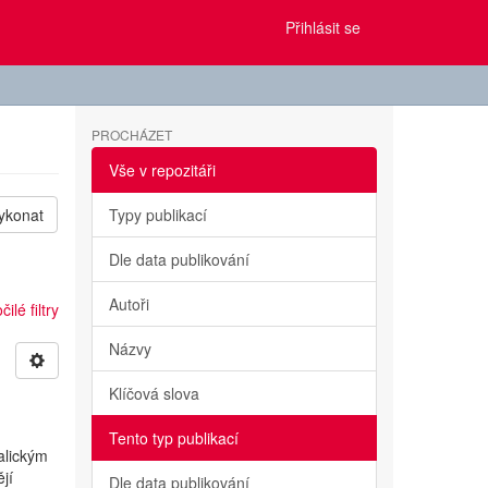
Přihlásit se
PROCHÁZET
Vše v repozitáři
ykonat
Typy publikací
Dle data publikování
Autoři
ilé filtry
Názvy
Klíčová slova
Tento typ publikací
alickým
jí
Dle data publikování