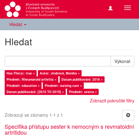
Přepn
navig
Hledat
Hledat
Vykonat
Has File(s): true ×
Autor: Jindrová, Monika ×
Předmět: Rheumatoid arthritis ×
Datum publikování: 2016 ×
Předmět: education ×
Předmět: nursing care ×
Datum publikování: [2010 TO 2019] ×
Předmět: sestra ×
Zobrazit pokročilé filtry
Zobrazují se záznamy 1-1 z 1
Specifika přístupu sester k nemocným s revmatoidní
artritidou