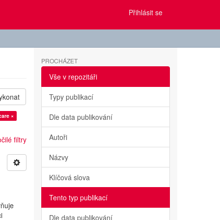
Přihlásit se
PROCHÁZET
Vše v repozitáři
ykonat
Typy publikací
care ×
Dle data publikování
Autoři
ilé filtry
Názvy
Klíčová slova
Tento typ publikací
vňuje
i
Dle data publikování