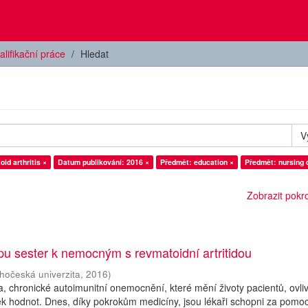
alifikační práce
Hledat
V
id arthritis ×
Datum publikování: 2016 ×
Předmět: education ×
Předmět: nursing 
Zobrazit pokroč
upu sester k nemocným s revmatoidní artritidou
ihočeská univerzita
,
2016
)
da, chronické autoimunitní onemocnění, které mění životy pacientů, ovli
íček hodnot. Dnes, díky pokrokům medicíny, jsou lékaři schopni za pomoc