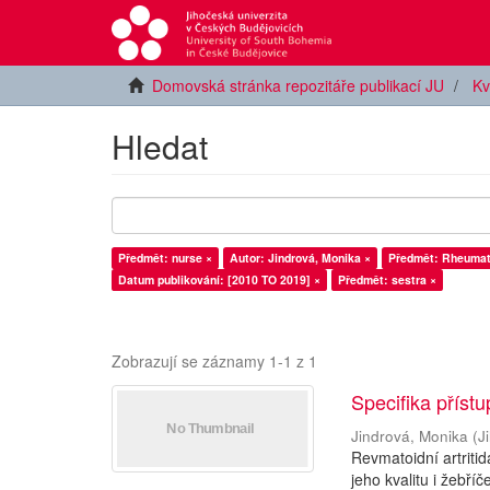
Domovská stránka repozitáře publikací JU
Kv
Hledat
Předmět: nurse ×
Autor: Jindrová, Monika ×
Předmět: Rheumato
Datum publikování: [2010 TO 2019] ×
Předmět: sestra ×
Zobrazují se záznamy 1-1 z 1
Specifika příst
Jindrová, Monika
(
J
Revmatoidní artriti
jeho kvalitu i žebř